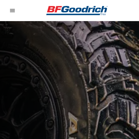
Go to page content
Go to page navigation