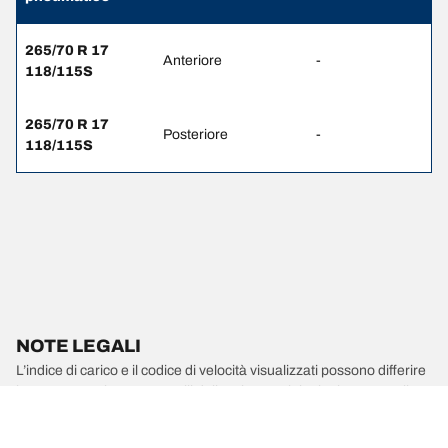
265/70 R 17
Anteriore
-
118/115S
265/70 R 17
Posteriore
-
118/115S
NOTE LEGALI
L’indice di carico e il codice di velocità visualizzati possono differire
leggermente rispetto a quelli della misura originale riportata sulla
carta di circolazione del veicolo. Il rivenditore di pneumatici è un
professionista qualificato che sarà in grado di consigliarti: