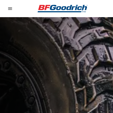
Go to page content
Go to page navigation