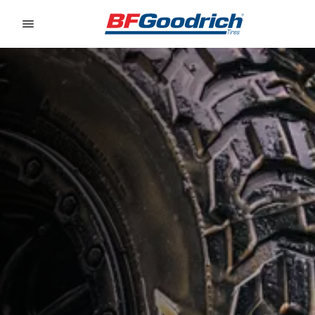
Go to page content
Go to page navigation