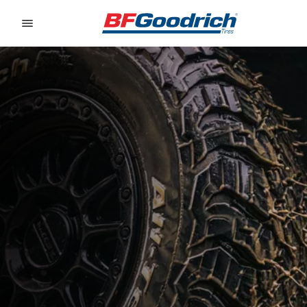
Go to page content
Go to page navigation