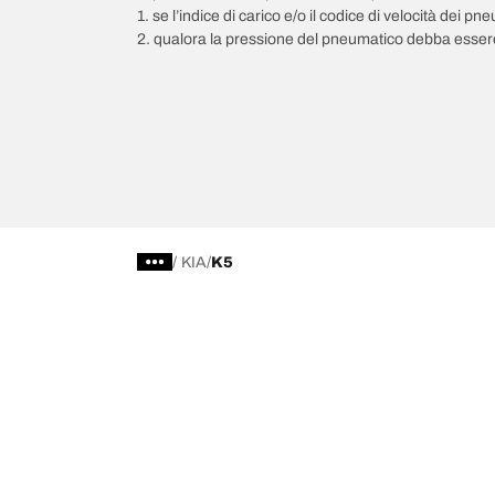
1. se l’indice di carico e/o il codice di velocità dei 
2. qualora la pressione del pneumatico debba essere
/
KIA
K5
Scegli il pneumatico adatto
Le nostre 
Trova il pneumatico adatto
BFGoodrich Al
Pneumatici fuoristrada/4x4
BFGoodrich Tra
Pneumatici per auto e veicoli commerciali
BFGoodrich M