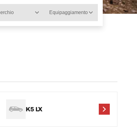
erchio
Equipaggiamento
K5 LX