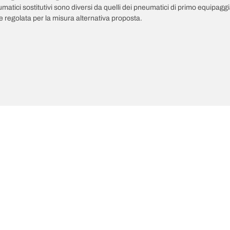
pneumatici sostitutivi sono diversi da quelli dei pneumatici di primo equipag
 regolata per la misura alternativa proposta.
ultime innovazioni
Noi siamo BFGoodrich
Il tuo equipaggiamento
l Terrain T/A KO3
La nostra storia
il-terrain T/A
Fuoristrada
ud-Terrain T/A KM3
Partnership