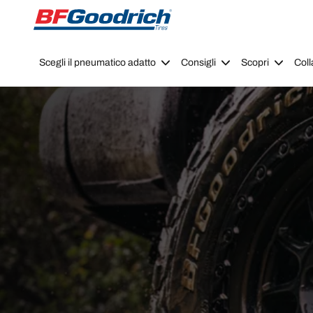
Go to page content
Go to page navigation
Scegli il pneumatico adatto
Consigli
Scopri
Coll