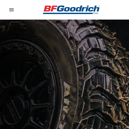
Go to page content
Go to page navigation