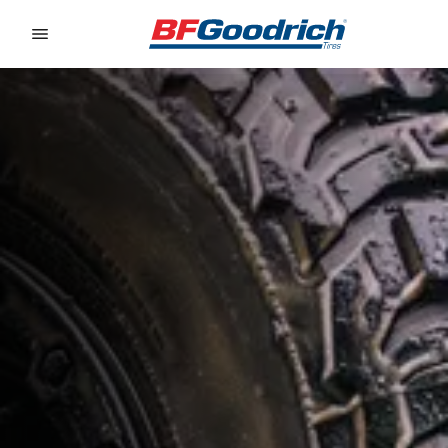
Go to page content
Go to page navigation