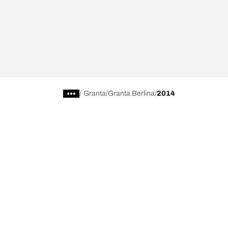
/
Granta
Granta Berlina
2014
Scegli il pneumatico adatto
Le nostre 
Trova il pneumatico adatto
BFGoodrich Al
Pneumatici fuoristrada/4x4
BFGoodrich Tra
Pneumatici per auto e veicoli commerciali
BFGoodrich M
Cerca per costruttore
BFGoodrich A
Scopri per gamma
BFGoodrich 