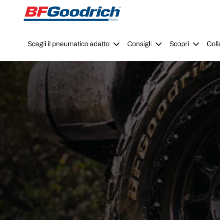
Go to page content
Go to page navigation
Scegli il pneumatico adatto
Consigli
Scopri
Coll