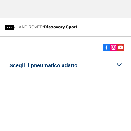
/
LAND ROVER
Discovery Sport
Scegli il pneumatico adatto
Le nostre ultime innovazioni
Noi siamo BFGoodrich
Aiuto e assistenza