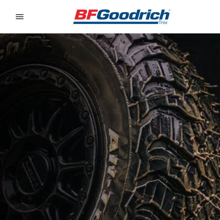
Go to page content
Go to page navigation