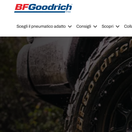
Go to page content
Go to page navigation
Scegli il pneumatico adatto
Consigli
Scopri
Coll