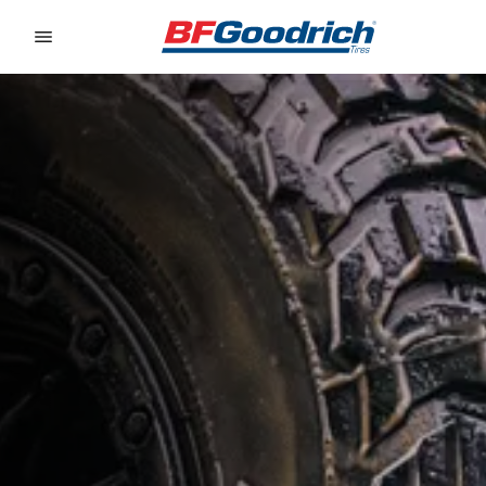
Go to page content
Go to page navigation