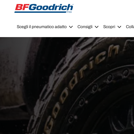
Go to page content
Go to page navigation
Scegli il pneumatico adatto
Consigli
Scopri
Coll