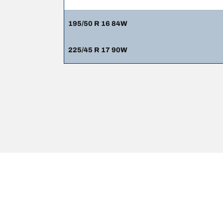
195/50 R 16 84W
225/45 R 17 90W
NOTE LEGALI
L’indice di carico e il codice di velocità visualizzati 
di pneumatici è un professionista qualificato che sarà 