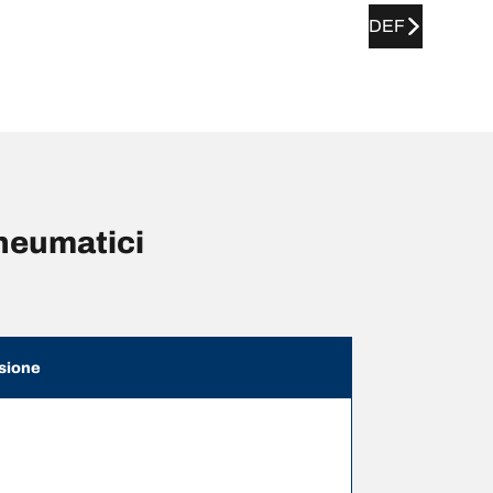
DEF
neumatici
sione