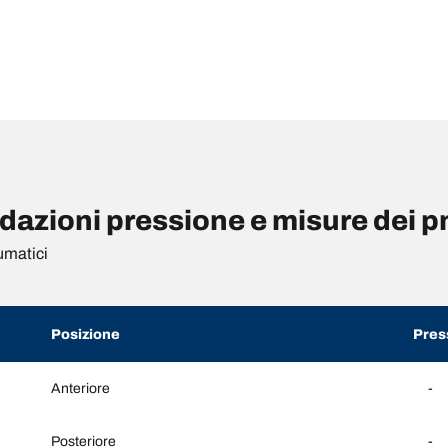
azioni pressione e misure dei p
umatici
Posizione
Pres
Anteriore
-
Posteriore
-