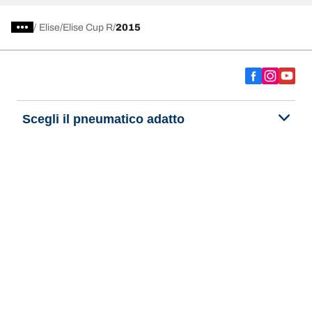
/
Elise
Elise Cup R
2015
Scegli il pneumatico adatto
Le nostre ultime innovazioni
Noi siamo BFGoodrich
Aiuto e assistenza
Informativa Privacy del Sito
Informativa sull’uso dei cookie