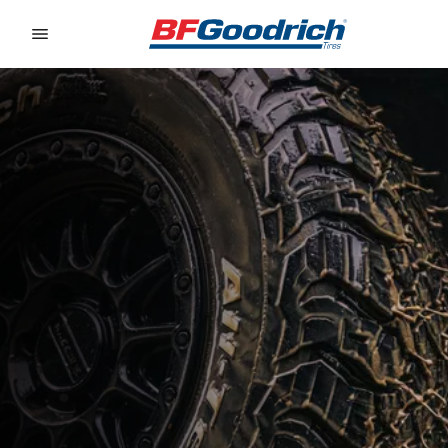
Go to page content
Go to page navigation