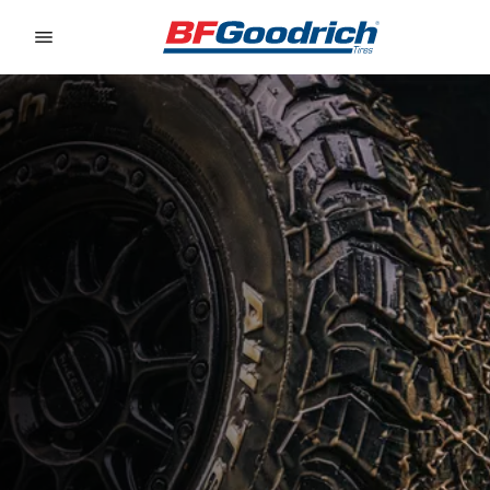
Go to page content
Go to page navigation