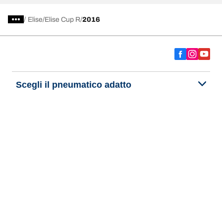
/
Elise
Elise Cup R
2016
Scegli il pneumatico adatto
Le nostre ultime innovazioni
Noi siamo BFGoodrich
Aiuto e assistenza
Informativa Privacy del Sito
Informativa sull’uso dei cookie