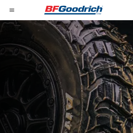
Go to page content
Go to page navigation