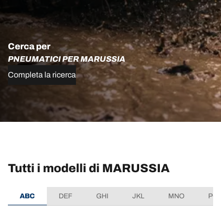
Cerca per
PNEUMATICI PER MARUSSIA
Completa la ricerca
Tutti i modelli di MARUSSIA
ABC
DEF
GHI
JKL
MNO
PQ