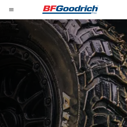
Go to page content
Go to page navigation