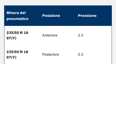
Misura del
Posizione
Pressione
pneumatico
235/50 R 18
Anteriore
2.3
97(Y)
235/50 R 18
Posteriore
2.3
97(Y)
245/45 R 19
Anteriore
2.3
98(Y)
275/40 R 19
Posteriore
2.3
101(Y)
245/40 R 20
Anteriore
2.3
99(Y)