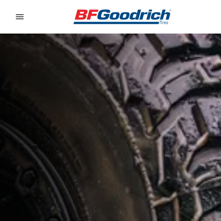
Go to page content
Go to page navigation