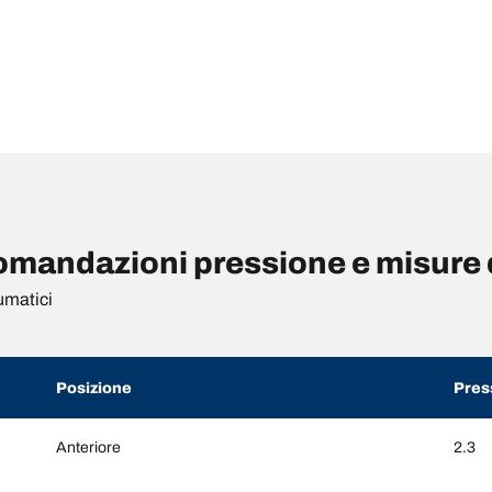
mandazioni pressione e misure 
umatici
Posizione
Pres
Anteriore
2.3