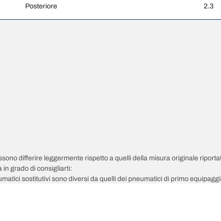
Posteriore
2.3
possono differire leggermente rispetto a quelli della misura originale riportat
in grado di consigliarti:
pneumatici sostitutivi sono diversi da quelli dei pneumatici di primo equipag
 regolata per la misura alternativa proposta.