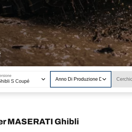
É
ersione
Anno Di Produzione Del Modello
Cerchi
hibli S Coupé
per MASERATI Ghibli