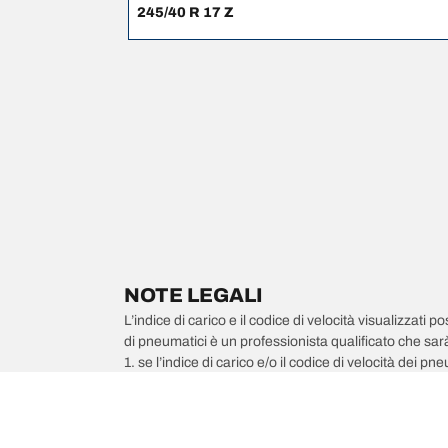
245/40 R 17 Z
NOTE LEGALI
L’indice di carico e il codice di velocità visualizzati 
di pneumatici è un professionista qualificato che sarà 
1. se l’indice di carico e/o il codice di velocità dei 
2. qualora la pressione del pneumatico debba essere