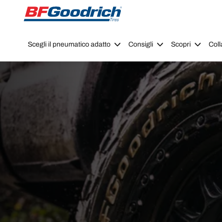
Go to page content
Go to page navigation
Scegli il pneumatico adatto
Consigli
Scopri
Coll