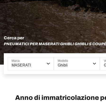
Cerca per
PNEUMATICI PER MASERATI GHIBLI GHIBLI S COUP
Marca
Modello
V
MASERATI
Ghibli
G
Anno di immatricolazione 