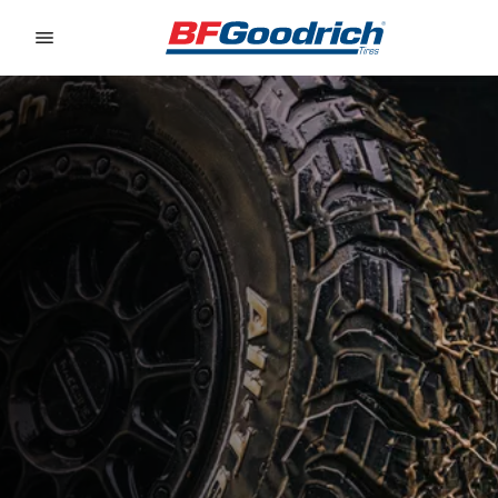
Go to page content
Go to page navigation