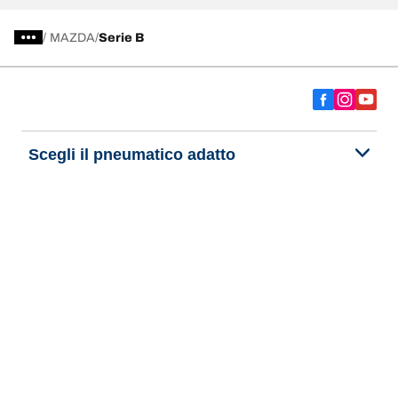
/
MAZDA
Serie B
Scegli il pneumatico adatto
Le nostre ultime innovazioni
Noi siamo BFGoodrich
Aiuto e assistenza
Informativa Privacy del Sito