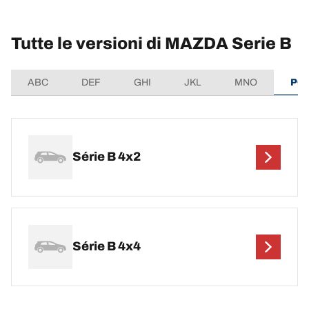
Tutte le versioni di MAZDA Serie B
ABC
DEF
GHI
JKL
MNO
PQ
Série B 4x2
Série B 4x4