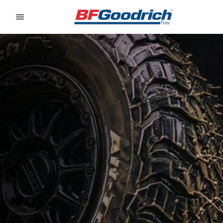
Go to page content
Go to page navigation