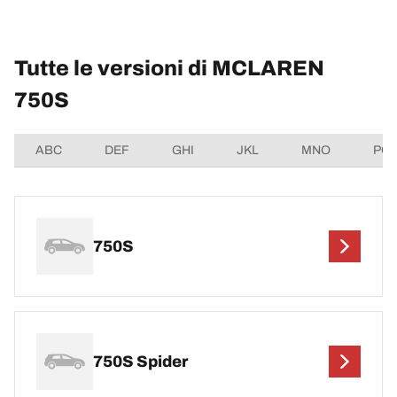
Tutte le versioni di MCLAREN
750S
ABC
DEF
GHI
JKL
MNO
PQ
750S
750S Spider