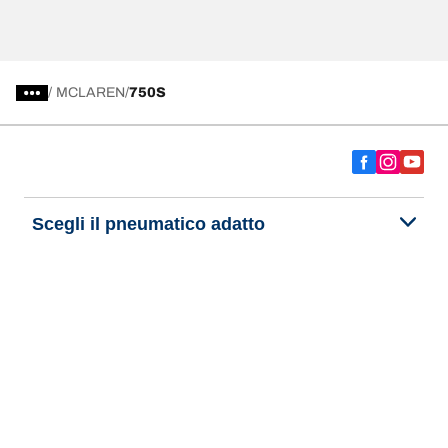
/
MCLAREN
750S
Scegli il pneumatico adatto
Le nostre ultime innovazioni
Noi siamo BFGoodrich
Aiuto e assistenza