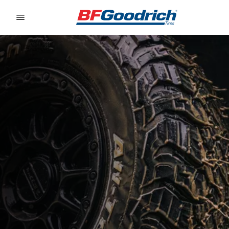
Go to page content
Go to page navigation