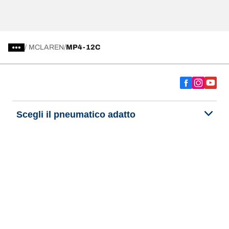
/
MCLAREN
MP4-12C
Scegli il pneumatico adatto
Le nostre ultime innovazioni
Noi siamo BFGoodrich
Aiuto e assistenza