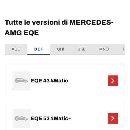
Tutte le versioni di MERCEDES-
AMG EQE
ABC
DEF
GHI
JKL
MNO
PQ
EQE 43 4Matic
EQE 53 4Matic+