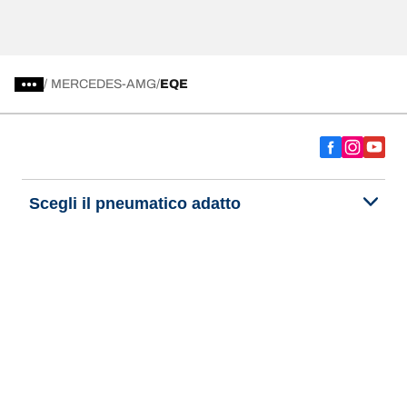
/
MERCEDES-AMG
EQE
Scegli il pneumatico adatto
Le nostre ultime innovazioni
Noi siamo BFGoodrich
Aiuto e assistenza