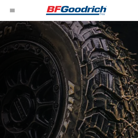
Go to page content
Go to page navigation