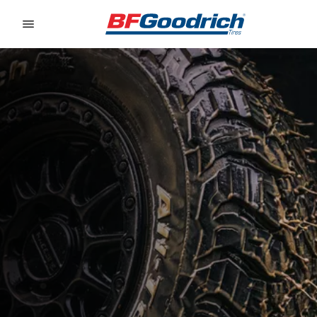
Go to page content
Go to page navigation