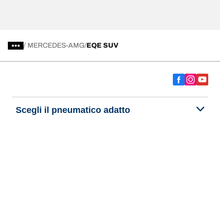
/
MERCEDES-AMG
EQE SUV
Scegli il pneumatico adatto
Le nostre ultime innovazioni
Noi siamo BFGoodrich
Aiuto e assistenza