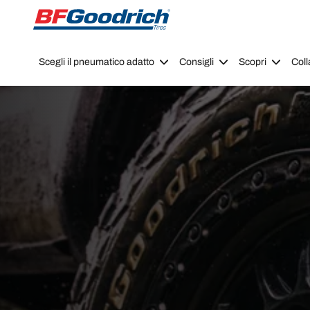
Go to page content
Go to page navigation
Scegli il pneumatico adatto
Consigli
Scopri
Coll