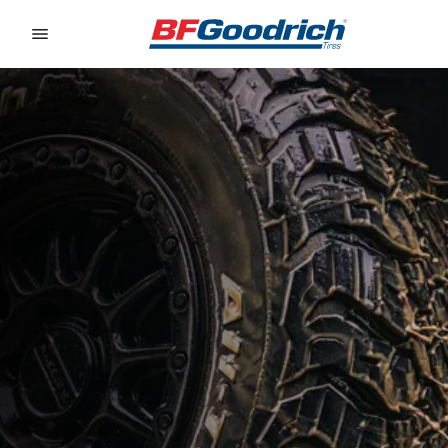
Go to page content
Go to page navigation