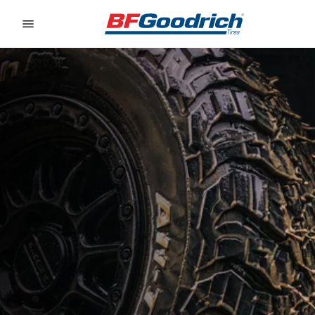
Go to page content
Go to page navigation