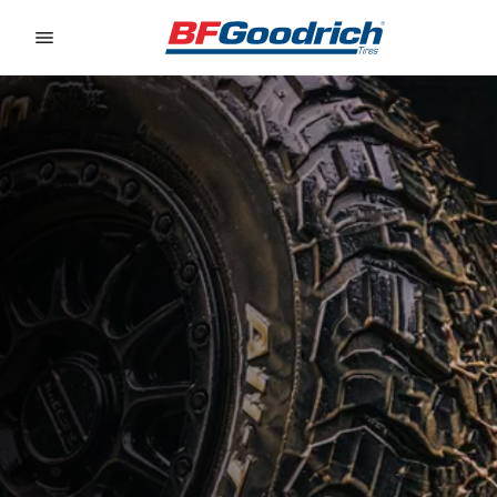
Go to page content
Go to page navigation