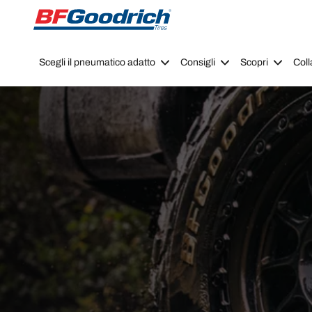
Go to page content
Go to page navigation
Scegli il pneumatico adatto
Consigli
Scopri
Coll