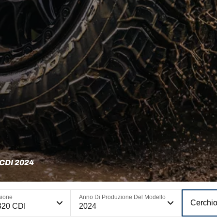
CDI 2024
sione
Anno Di Produzione Del Modello
Cerchi
320 CDI
2024