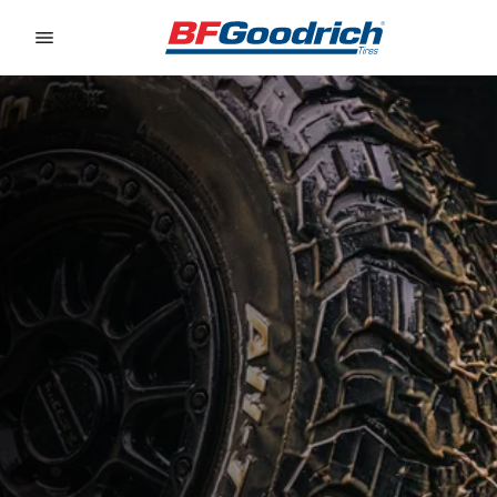
Go to page content
Go to page navigation