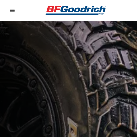
Go to page content
Go to page navigation