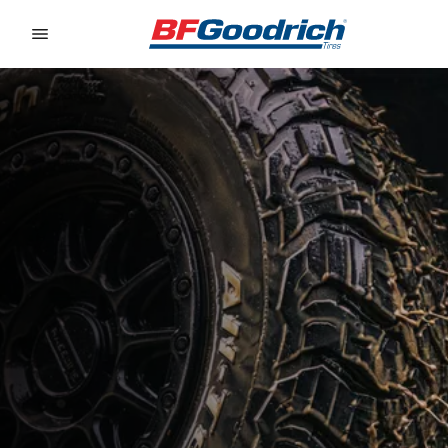
Go to page content
Go to page navigation