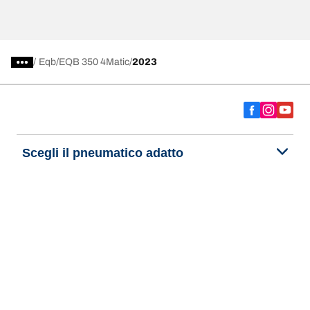
/
Eqb
EQB 350 4Matic
2023
Scegli il pneumatico adatto
Le nostre ultime innovazioni
Noi siamo BFGoodrich
Aiuto e assistenza