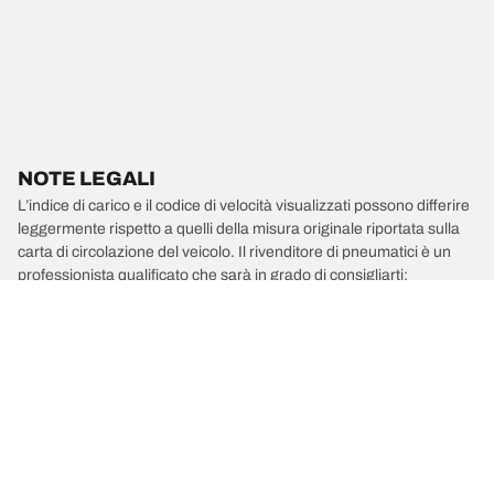
NOTE LEGALI
L’indice di carico e il codice di velocità visualizzati possono differire
leggermente rispetto a quelli della misura originale riportata sulla
carta di circolazione del veicolo. Il rivenditore di pneumatici è un
professionista qualificato che sarà in grado di consigliarti:
1. se l’indice di carico e/o il codice di velocità dei pneumatici
sostitutivi sono diversi da quelli dei pneumatici di primo
equipaggiamento;
2. qualora la pressione del pneumatico debba essere regolata per
la misura alternativa proposta.