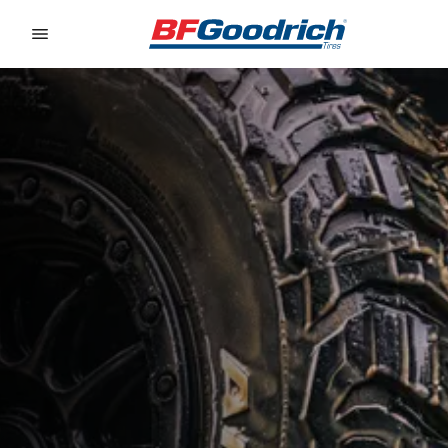
Go to page content
Go to page navigation