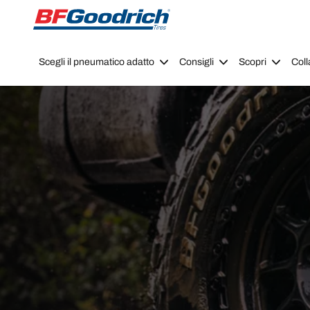
Go to page content
Go to page navigation
Scegli il pneumatico adatto
Consigli
Scopri
Coll