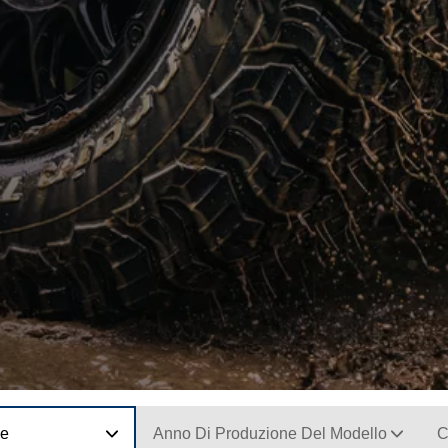
ne
Anno Di Produzione Del Modello
C