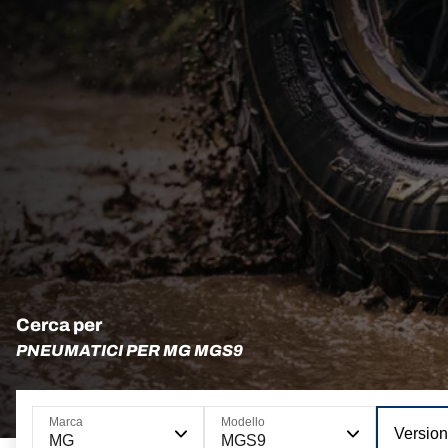
Cerca per
PNEUMATICI PER MG MGS9
Marca
Modello
Versio
MG
MGS9