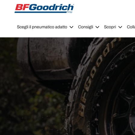
Go to page content
Go to page navigation
Scegli il pneumatico adatto
Consigli
Scopri
Coll