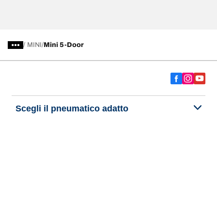
/
MINI
Mini 5-Door
Scegli il pneumatico adatto
Le nostre ultime innovazioni
Noi siamo BFGoodrich
Aiuto e assistenza