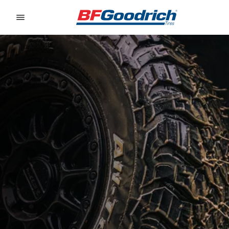
Go to page content
Go to page navigation