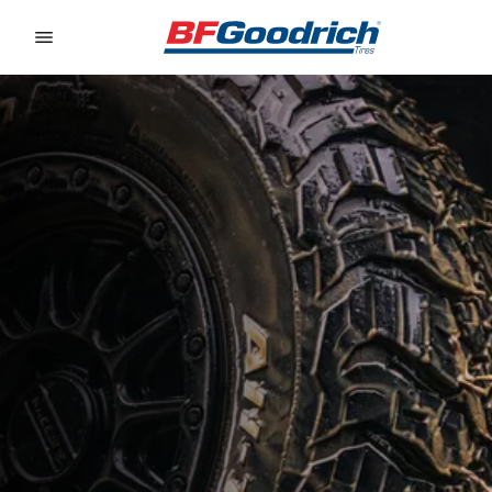
Go to page content
Go to page navigation