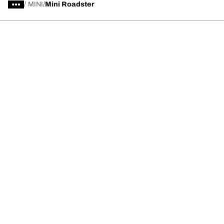
/
MINI
Mini Roadster
Scegli il pneumatico adatto
Le nostre ultime innovazioni
Noi siamo BFGoodrich
Aiuto e assistenza
Informativa Privacy del Sito
Informativa sull’uso dei cookie
Note Legali