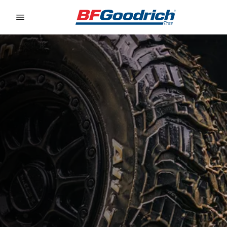
Go to page content
Go to page navigation