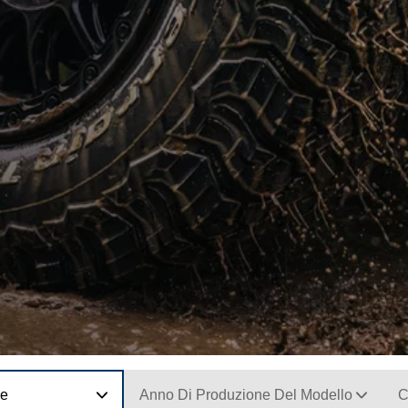
ne
Anno Di Produzione Del Modello
C