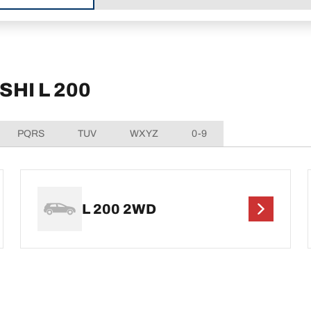
ISHI L 200
PQRS
TUV
WXYZ
0-9
L 200 2WD