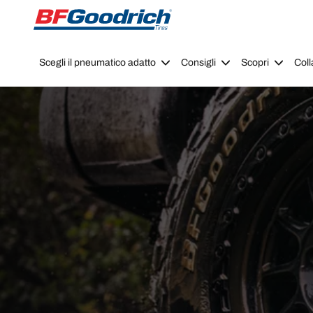
Go to page content
Go to page navigation
Scegli il pneumatico adatto
Consigli
Scopri
Coll