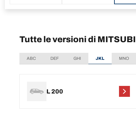
Tutte le versioni di MITSUB
ABC
DEF
GHI
JKL
MNO
L 200