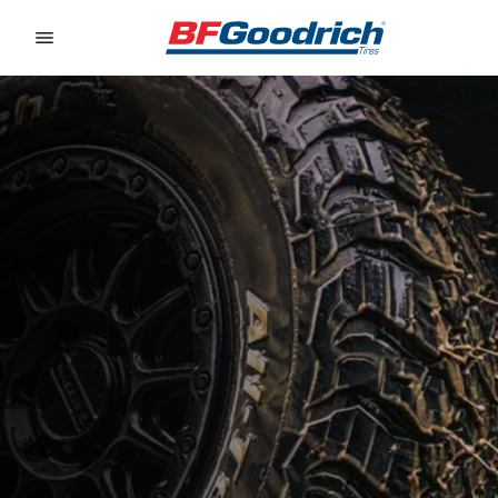
Go to page content
Go to page navigation