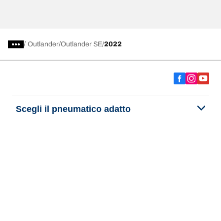
/
Outlander
Outlander SE
2022
Scegli il pneumatico adatto
Le nostre ultime innovazioni
Noi siamo BFGoodrich
Aiuto e assistenza