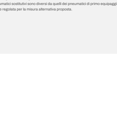
pneumatici sostitutivi sono diversi da quelli dei pneumatici di primo equipag
 regolata per la misura alternativa proposta.
ultime innovazioni
Noi siamo BFGoodrich
Il tuo equipaggiamento
l Terrain T/A KO3
La nostra storia
il-terrain T/A
Fuoristrada
ud-Terrain T/A KM3
Partnership