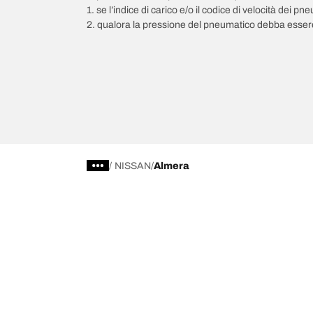
1. se l’indice di carico e/o il codice di velocità dei 
2. qualora la pressione del pneumatico debba essere
/
NISSAN
Almera
Scegli il pneumatico adatto
Le nostre 
Trova il pneumatico adatto
BFGoodrich Al
Pneumatici fuoristrada/4x4
BFGoodrich Tra
Pneumatici per auto e veicoli commerciali
BFGoodrich M