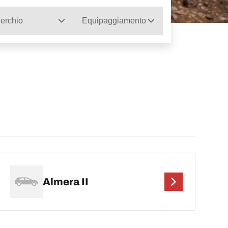
erchio
Equipaggiamento
Almera II