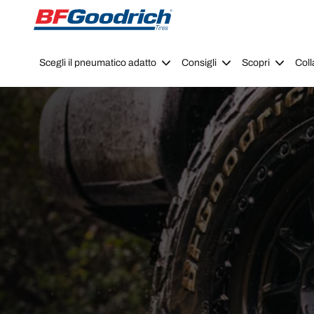
Go to page content
Go to page navigation
Scegli il pneumatico adatto
Consigli
Scopri
Coll