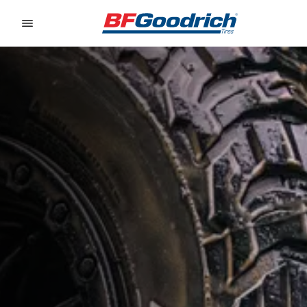
Go to page content
Go to page navigation