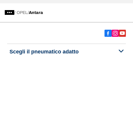
/
OPEL
Antara
Scegli il pneumatico adatto
Le nostre ultime innovazioni
Noi siamo BFGoodrich
Aiuto e assistenza
Informativa Privacy del Sito