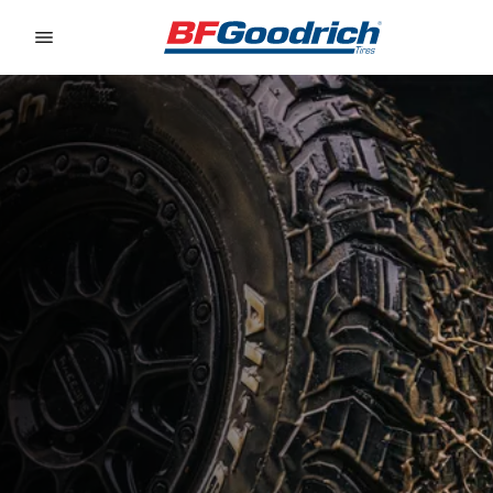
Go to page content
Go to page navigation