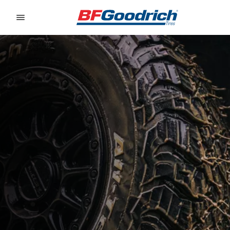
Go to page content
Go to page navigation