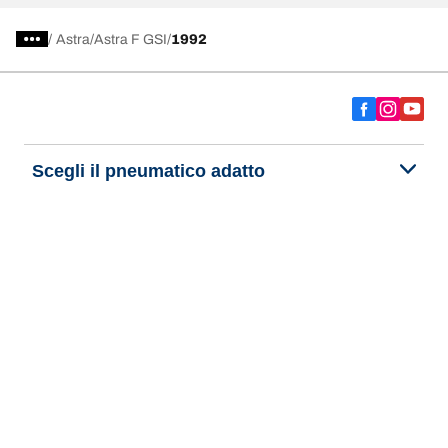
/
Astra
Astra F GSI
1992
Scegli il pneumatico adatto
Le nostre ultime innovazioni
Noi siamo BFGoodrich
Aiuto e assistenza
Informativa Privacy del Sito
Informativa sull’uso dei cookie