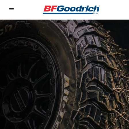
Go to page content
Go to page navigation