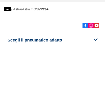
/
Astra
Astra F GSI
1994
Scegli il pneumatico adatto
Le nostre ultime innovazioni
Noi siamo BFGoodrich
Aiuto e assistenza
Informativa Privacy del Sito
Informativa sull’uso dei cookie