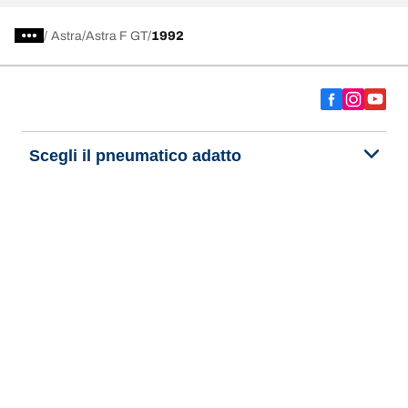
/
Astra
Astra F GT
1992
Scegli il pneumatico adatto
Le nostre ultime innovazioni
Noi siamo BFGoodrich
Aiuto e assistenza
Informativa Privacy del Sito
Informativa sull’uso dei cookie