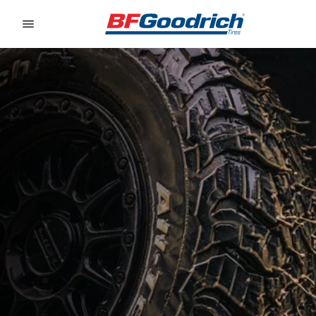
Go to page content
Go to page navigation