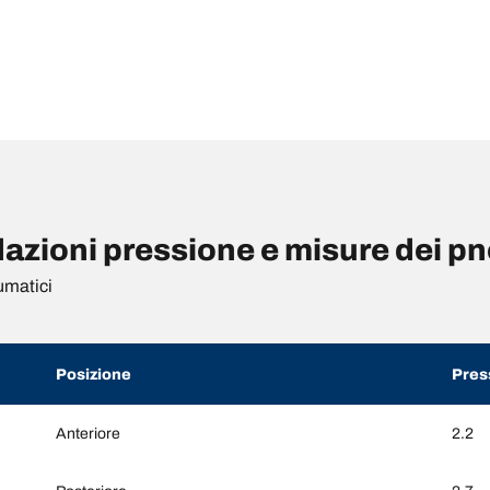
zioni pressione e misure dei p
umatici
Posizione
Pres
Anteriore
2.2