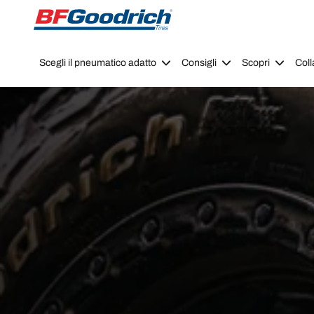
Go to page content
Go to page navigation
Scegli il pneumatico adatto
Consigli
Scopri
Coll