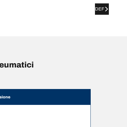
DEF
neumatici
sione