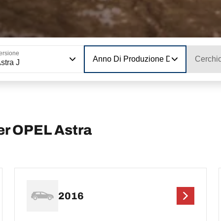
ersione
Anno Di Produzione Del Modello
Cerchi
stra J
er OPEL Astra
2016