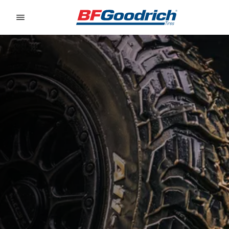
Go to page content
Go to page navigation