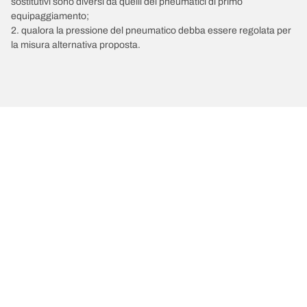
sostitutivi sono diversi da quelli dei pneumatici di primo
equipaggiamento;
2. qualora la pressione del pneumatico debba essere regolata per
la misura alternativa proposta.
/
Insignia
Insignia Country Tourer 4x4
2015
Scegli il pneumatico adatto
Le nostre ultime innovazioni
Noi siamo BFGoodrich