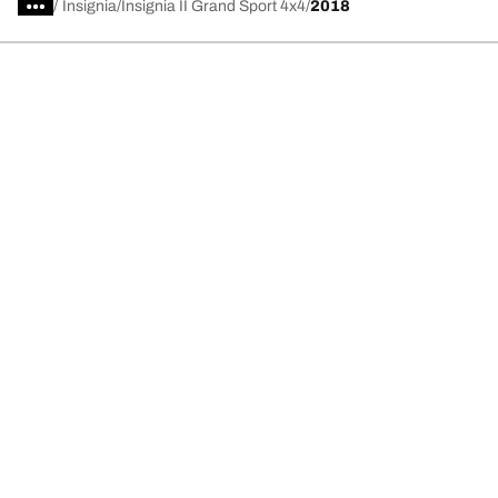
/
Insignia
Insignia II Grand Sport 4x4
2018
Scegli il pneumatico adatto
Le nostre ultime innovazioni
Noi siamo BFGoodrich
Aiuto e assistenza
Informativa Privacy del Sito
Informativa sull’uso dei cookie
Note Legali