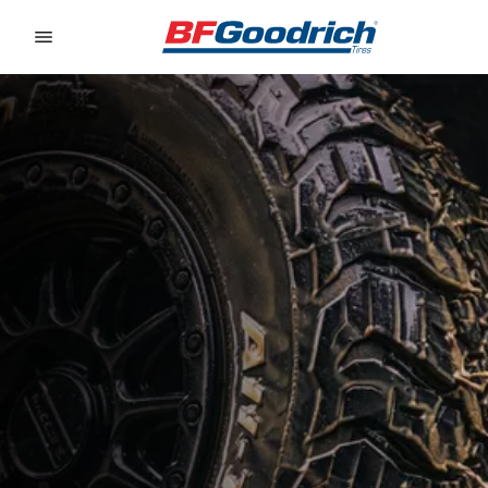
Go to page content
Go to page navigation