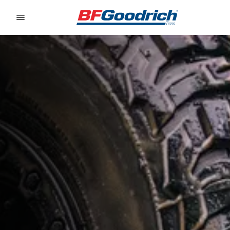
Go to page content
Go to page navigation