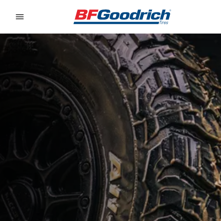
Go to page content
Go to page navigation